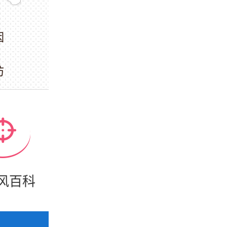
因
防
风百科